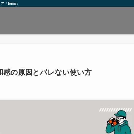
「fomg」
和感の原因とバレない使い方