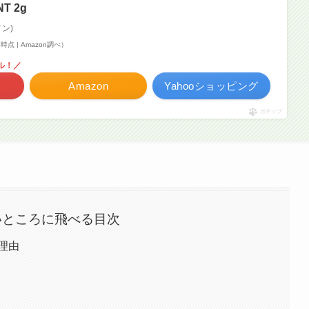
T 2g
メン)
05時点 | Amazon調べ）
ル！／
Amazon
Yahooショッピング
ポチップ
いところに飛べる目次
理由