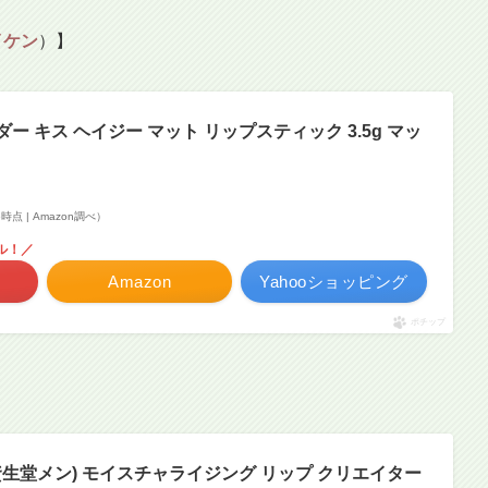
イケン
）】
ウダー キス ヘイジー マット リップスティック 3.5g マッ
06時点 | Amazon調べ）
ル！／
Amazon
Yahooショッピング
ポチップ
EN(資生堂メン) モイスチャライジング リップ クリエイター