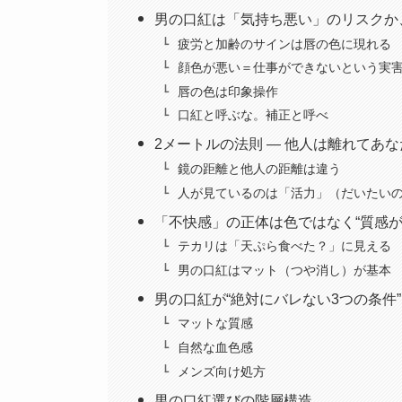
男の口紅は「気持ち悪い」のリスクか
疲労と加齢のサインは唇の色に現れる
顔色が悪い＝仕事ができないという実
唇の色は印象操作
口紅と呼ぶな。補正と呼べ
2メートルの法則 ― 他人は離れてあ
鏡の距離と他人の距離は違う
人が見ているのは「活力」（だいたい
「不快感」の正体は色ではなく“質感が
テカリは「天ぷら食べた？」に見える
男の口紅はマット（つや消し）が基本
男の口紅が“絶対にバレない3つの条件”
マットな質感
自然な血色感
メンズ向け処方
男の口紅選びの階層構造