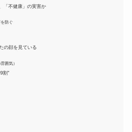
、「不健康」の実害か
害を防ぐ
なたの顔を見ている
の雰囲気）
9割”