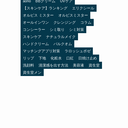
aono
BBクリーム
UVケア
【スキンケア】ランキング
エリクシール
オルビス ミスター
オルビスミスター
オールインワン
クレンジング
コラム
コンシーラー
シミ取り
シミ対策
スキンケア
ナチュラルメイク
ハンドクリーム
バルクオム
マッチングアプリ対策
ラロッシュポゼ
リップ
下地
化粧水
口紅
日焼け止め
洗顔料
清潔感を出す方法
美容液
資生堂
資生堂メン