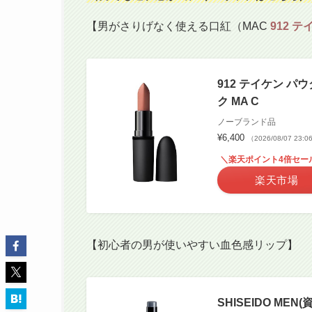
【男がさりげなく使える口紅（MAC
912 テ
912 テイケン パ
ク MA C
ノーブランド品
¥6,400
（2026/08/07 23:
＼楽天ポイント4倍セー
楽天市場
【初心者の男が使いやすい血色感リップ】
SHISEIDO M