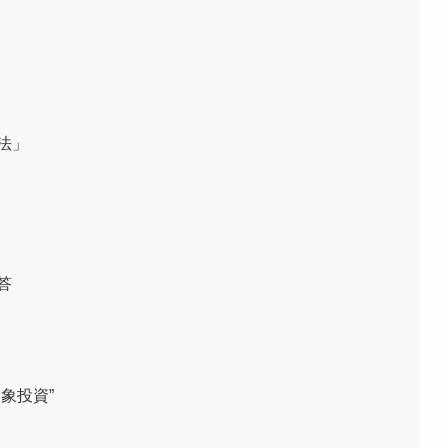
法」
答
象投資”