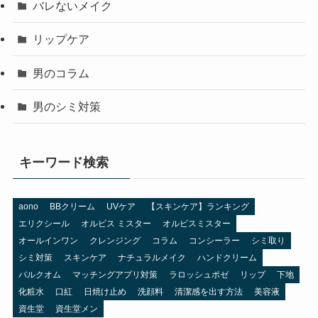
バレないメイク
リップケア
男のコラム
男のシミ対策
キーワード検索
aono
BBクリーム
UVケア
【スキンケア】ランキング
エリクシール
オルビス ミスター
オルビスミスター
オールインワン
クレンジング
コラム
コンシーラー
シミ取り
シミ対策
スキンケア
ナチュラルメイク
ハンドクリーム
バルクオム
マッチングアプリ対策
ラロッシュポゼ
リップ
下地
化粧水
口紅
日焼け止め
洗顔料
清潔感を出す方法
美容液
資生堂
資生堂メン