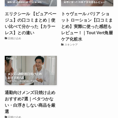
エリクシール 【ピュアベー
トゥヴェール バリア ショ
ジュ】の口コミまとめ｜使
ット ローション【口コミま
い比べて分かった【カラー
とめ】実際に使った感想も
レス】との違い
レビュー！｜Tout Vert角層
ケア化粧水
日焼け止め
スキンケア
通勤向けメンズ日焼け止め
おすすめ7選｜ベタつかな
い・白浮きしない商品を厳
選
日焼け止め