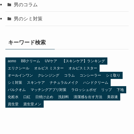
男のコラム
男のシミ対策
キーワード検索
aono
BBクリーム
UVケア
【スキンケア】ランキング
エリクシール
オルビス ミスター
オルビスミスター
オールインワン
クレンジング
コラム
コンシーラー
シミ取り
シミ対策
スキンケア
ナチュラルメイク
ハンドクリーム
バルクオム
マッチングアプリ対策
ラロッシュポゼ
リップ
下地
化粧水
口紅
日焼け止め
洗顔料
清潔感を出す方法
美容液
資生堂
資生堂メン