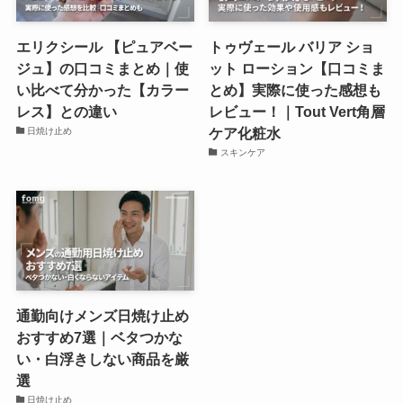
エリクシール 【ピュアベー
トゥヴェール バリア ショ
ジュ】の口コミまとめ｜使
ット ローション【口コミま
い比べて分かった【カラー
とめ】実際に使った感想も
レス】との違い
レビュー！｜Tout Vert角層
ケア化粧水
日焼け止め
スキンケア
通勤向けメンズ日焼け止め
おすすめ7選｜ベタつかな
い・白浮きしない商品を厳
選
日焼け止め