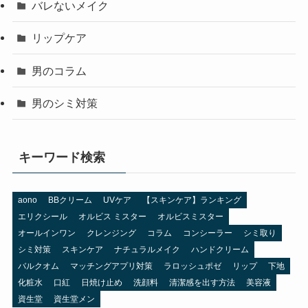
バレないメイク
リップケア
男のコラム
男のシミ対策
キーワード検索
aono
BBクリーム
UVケア
【スキンケア】ランキング
エリクシール
オルビス ミスター
オルビスミスター
オールインワン
クレンジング
コラム
コンシーラー
シミ取り
シミ対策
スキンケア
ナチュラルメイク
ハンドクリーム
バルクオム
マッチングアプリ対策
ラロッシュポゼ
リップ
下地
化粧水
口紅
日焼け止め
洗顔料
清潔感を出す方法
美容液
資生堂
資生堂メン