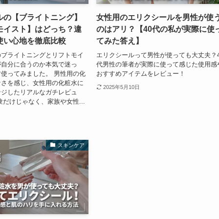
ルの【ブライトニング】
女性用のエリクシールを男性が使
モイスト】はどっち？違
のはアリ？【40代の私が実際に使
使い心地を徹底比較
てみた答え】
のブライトニングとリフトモイ
エリクシールって男性が使っても大丈夫？4
が自分に合うのか本気で迷っ
代男性の筆者が実際に使って感じた使用感
使ってみました。 男性用の化
おすすめアイテムをレビュー！
なさを感じ、女性用の化粧水に
2025年5月10日
ンジしたリアルなガチレビュ
験だけじゃなく、家族や女性...
スキンケア