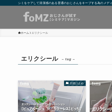
シミをケアして清潔感のある普通のおじさんをキープする為のメディア
ホーム
エリクシール
エリクシール
– tag –
日焼け止め