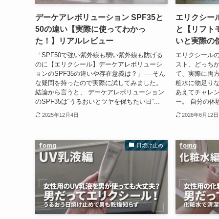
デーケアレボリューション SPF35と
エリクシー
50の違い【実際に使ってわかっ
と【リフト
た！】リアルレビュー
いと実際の
「SPF50で強い紫外線も弱い紫外線も防げる
エリクシール
のに【エリクシール】デーケアレボリューシ
スト、どっち
ョンのSPF35の違いや存在意義は？」──そん
て、実際に両方
な疑問を持ったので実際に試してみました。
粧水に物足り
結論から言うと、 デーケアレボリューション
あえてチャレ
のSPF35は“うるおいとツヤを保ちたい日”...
ー。 自分の体
2025年12月4日
2026年6月12日
日焼け止め