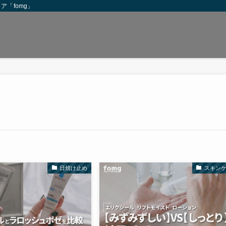
「fomg」
日焼け止め
スキン