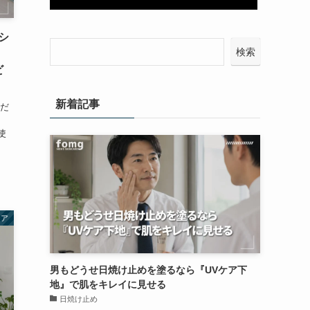
シ
検索
】
ビ
新着記事
いだ
、
使
ケア
男もどうせ日焼け止めを塗るなら『UVケア下
地』で肌をキレイに見せる
日焼け止め