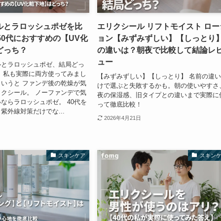
ルとラロッシュポゼを比
エリクシール リフトモイスト ロー
50代におすすめの【UV化
ョン【みずみずしい】【しっとり
どっち？
の違いは？朝夜で比較して結論レ
ュー
ルとラロッシュポゼ、結局どっ
 私も実際に両方使ってみまし
【みずみずしい】【しっとり】 名前の違
いうと ファンデ後の乾燥が気
けで選ぶと失敗するかも。朝の使いやすさ
クシール。 ノーファンデで気
夜の保湿感、旧タイプとの違いまで実際に
ならラロッシュポゼ。 40代を
って徹底比較！
紫外線対策だけでな...
2026年4月21日
スキンケア
スキン