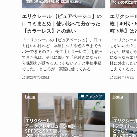
エリクシール 【ピュアベージュ】の
エリクシー
口コミまとめ｜使い比べて分かった
較｜40代・
【カラーレス】との違い
粧下地】は
「エリクシールの【ピュアベージュ】、口コ
「エリクシー
ミはいいけれど、本当にシミや色ムラまでカ
ちがいいの？」
バーできるの？」 長年【カラーレス】を使っ
たが、結論から
てきた私は、それに加えて「色付きになった
になるならエリ
ら保湿力が落ちるんじゃない？」と半信半疑
軽に外出したい
でした。 ところが、実際に使ってみる...
こえてくると、
2026年7月25日
2026年7月2日
スキンケア