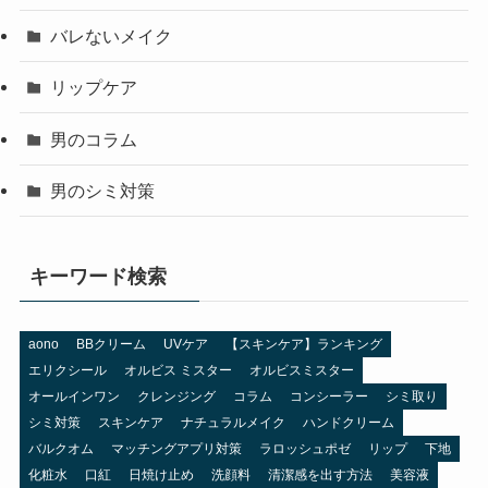
バレないメイク
リップケア
男のコラム
男のシミ対策
キーワード検索
aono
BBクリーム
UVケア
【スキンケア】ランキング
エリクシール
オルビス ミスター
オルビスミスター
オールインワン
クレンジング
コラム
コンシーラー
シミ取り
シミ対策
スキンケア
ナチュラルメイク
ハンドクリーム
バルクオム
マッチングアプリ対策
ラロッシュポゼ
リップ
下地
化粧水
口紅
日焼け止め
洗顔料
清潔感を出す方法
美容液